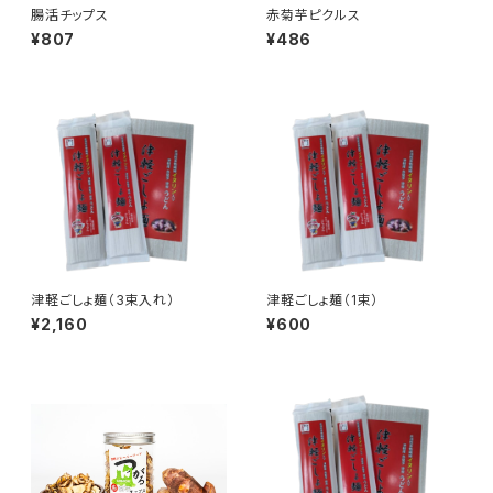
腸活チップス
赤菊芋ピクルス
¥807
¥486
津軽ごしょ麺（3束入れ）
津軽ごしょ麺（1束）
¥2,160
¥600