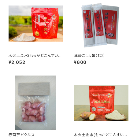
木火土金水(もっかどこんすい) 1
津軽ごしょ麺（1束）
00g
¥2,052
¥600
赤菊芋ピクルス
木火土金水(もっかどこんすい)