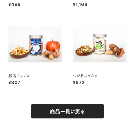
お試しパック 50ｇ
¥486
¥1,166
腸活チップス
つがるちっぷす
¥807
¥972
商品一覧に戻る